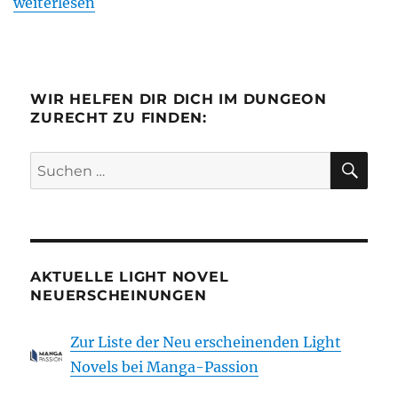
„Review: Hoshi no Houseki – Sternenjuwel“
weiterlesen
WIR HELFEN DIR DICH IM DUNGEON
ZURECHT ZU FINDEN:
SU
Suchen
nach:
AKTUELLE LIGHT NOVEL
NEUERSCHEINUNGEN
Zur Liste der Neu erscheinenden Light
Novels bei Manga-Passion