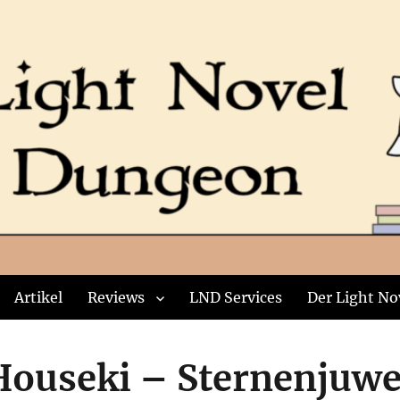
Artikel
Reviews
LND Services
Der Light No
Houseki – Sternenjuwe