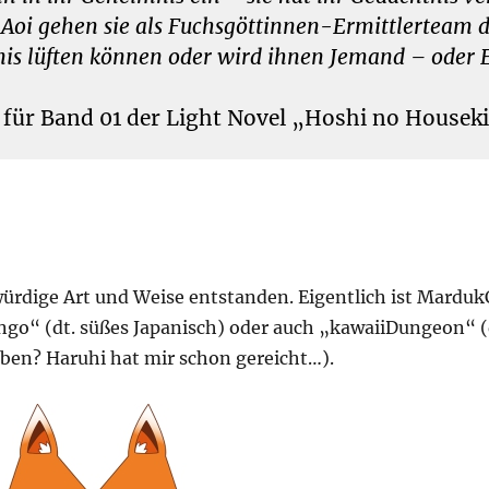
Aoi gehen sie als Fuchsgöttinnen-Ermittlerteam 
nis lüften können oder wird ihnen Jemand – oder 
g für Band 01 der Light Novel „Hoshi no Housek
würdige Art und Weise entstanden. Eigentlich ist Marduk
ngo“ (dt. süßes Japanisch) oder auch „kawaiiDungeon“ (d
iben? Haruhi hat mir schon gereicht…).