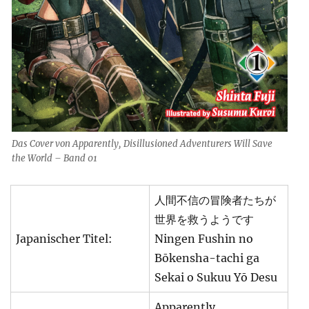
Das Cover von Apparently, Disillusioned Adventurers Will Save
the World – Band 01
人間不信の冒険者たちが
世界を救うようです
Japanischer Titel:
Ningen Fushin no
Bōkensha-tachi ga
Sekai o Sukuu Yō Desu
Apparently,