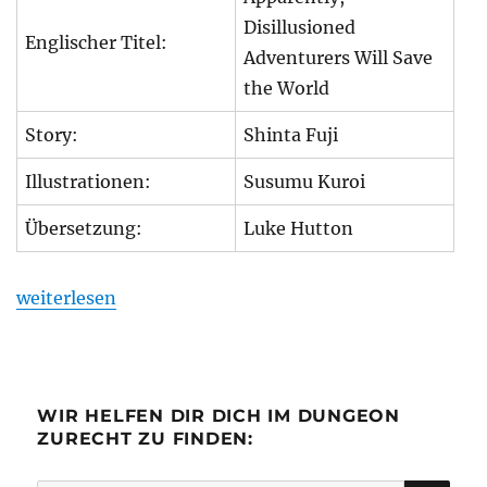
Disillusioned
Englischer Titel:
Adventurers Will Save
the World
Story:
Shinta Fuji
Illustrationen:
Susumu Kuroi
Übersetzung:
Luke Hutton
„Review: Apparently, Disillusioned Adventurers Will S
weiterlesen
WIR HELFEN DIR DICH IM DUNGEON
ZURECHT ZU FINDEN: