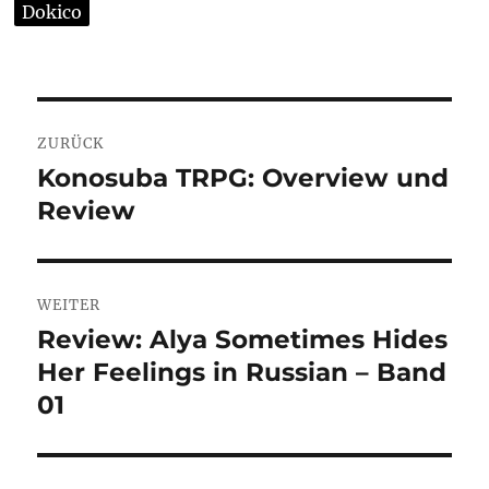
Dokico
Beitragsnavigation
ZURÜCK
Konosuba TRPG: Overview und
Vorheriger
Review
Beitrag:
WEITER
Review: Alya Sometimes Hides
Nächster
Her Feelings in Russian – Band
Beitrag:
01