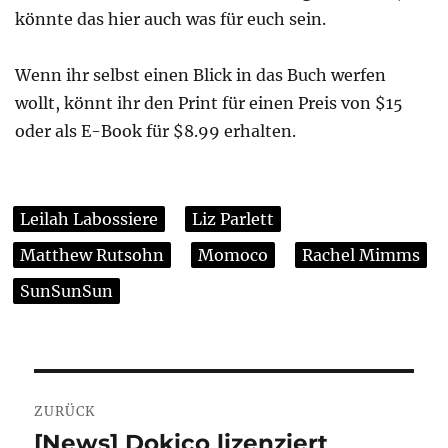
könnte das hier auch was für euch sein.
Wenn ihr selbst einen Blick in das Buch werfen
wollt, könnt ihr den Print für einen Preis von $15
oder als E-Book für $8.99 erhalten.
Leilah Labossiere
Liz Parlett
Matthew Rutsohn
Momoco
Rachel Mimms
SunSunSun
Beitragsnavigation
ZURÜCK
[News] Dokico lizenziert
Vorheriger