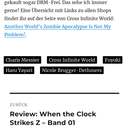
gekauft sogar DRM-Frei. Das sehe ich immer
gerne! Eine Übersicht mit Links zu allen Shops
findet ihr auf der Seite von Cross Infinite World:
Another World’s Zombie Apocalypse Is Not My
Problem!
.
Charis Messier
Cross Infinite World
Fuyuki
Haru Yayari
Nicole Brugger-Dethmers
Beitragsnavigation
ZURÜCK
Review: When the Clock
Vorheriger
Strikes Z – Band 01
Beitrag: