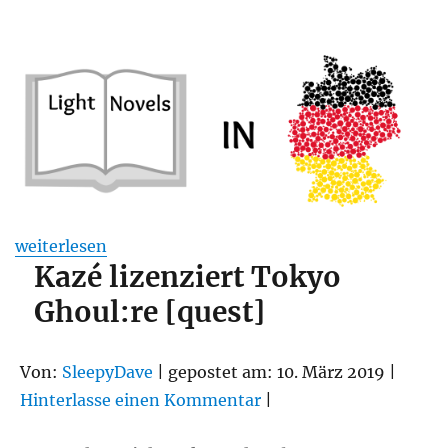
„Light Novels in Deutschland: Ein Überblick der Verla
weiterlesen
Kazé lizenziert Tokyo
Ghoul:re [quest]
Von:
SleepyDave
| gepostet am: 10. März 2019 |
Hinterlasse einen Kommentar
|