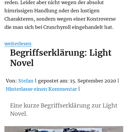
reden. Leider aber nicht wegen der absolut
hirnrissigen Handlung oder den lustigen
Charakteren, sondern wegen einer Kontroverse
die man sich bei Crunchyroll eingehandelt hat.
„KI und MTL in Übersetzungen von Light Novel und A
weiterlesen
Begriffserklärung: Light
Novel
Von:
Stefan
| gepostet am: 15. September 2020 |
Hinterlasse einen Kommentar
|
Eine kurze Begriffserklärung zur Light
Novel.