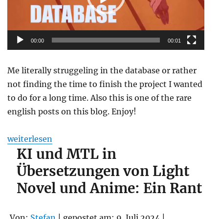
00:00
00:01
Me literally struggeling in the database or rather
not finding the time to finish the project I wanted
to do for a long time. Also this is one of the rare
english posts on this blog. Enjoy!
„Your help is needed! Help me collect data on light no
weiterlesen
KI und MTL in
Übersetzungen von Light
Novel und Anime: Ein Rant
Von:
Stefan
| gepostet am: 9. Juli 2024 |