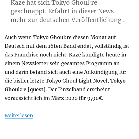
Kaze hat sich Tokyo Ghoul:re
geschnappt. Erfahrt in dieser News
mehr zur deutschen Veröffentlichung .
Auch wenn Tokyo Ghoul:re diesen Monat auf
Deutsch mit dem 16ten Band endet, vollständig ist
das Franchise noch nicht. Kazé kündigte heute in
einem Newsletter sein gesamtes Programm an
und darin befand sich auch eine Ankündigung für
die bisher letzte Tokyo Ghoul Light Novel,
Tokyo
Ghoul:re [quest]
. Der Einzelband erscheint
voraussichtlich im März 2020 für 9,90€.
„Kazé lizenziert Tokyo Ghoul:re [quest]“
weiterlesen