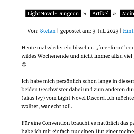
LightNovel-Dungeon
»
Artikel
»
Mein
Von:
Stefan
| gepostet am: 3. Juli 2023 |
Hint
Heute mal wieder ein bisschen „free-form“ con
wildes Wochenende und nicht immer allzu viel ge
😛
Ich habe mich persönlich schon lange in diesem
beiden Geschwister dabei und zum anderen durf
(alias Ivy) vom Light Novel Discord. Ich möcht
wolltet, war echt toll.
Für eine Convention braucht es natürlich das pa
habe ich mir einfach nur einen Hut einer meine