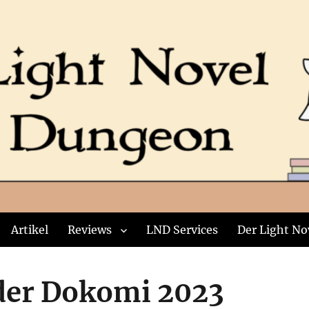
Artikel
Reviews
LND Services
Der Light No
der Dokomi 2023