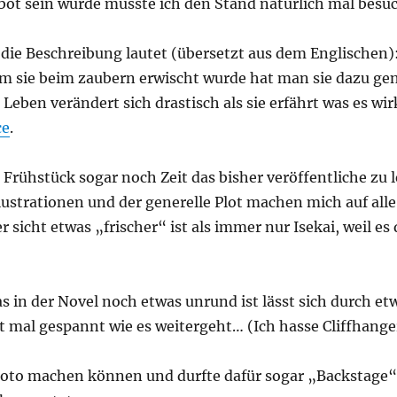
ebot sein würde musste ich den Stand natürlich mal besu
die Beschreibung lautet (übersetzt aus dem Englischen): 
 sie beim zaubern erwischt wurde hat man sie dazu genöt
Leben verändert sich drastisch als sie erfährt was es wir
ce
.
rühstück sogar noch Zeit das bisher veröffentliche zu l
lustrationen und der generelle Plot machen mich auf alle
r sicht etwas „frischer“ ist als immer nur Isekai, weil e
in der Novel noch etwas unrund ist lässt sich durch et
zt mal gespannt wie es weitergeht… (Ich hasse Cliffhange
Foto machen können und durfte dafür sogar „Backstage“ h