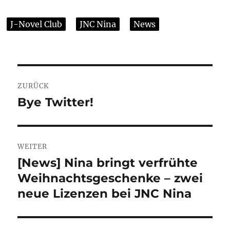
J-Novel Club
JNC Nina
News
Beitragsnavigation
ZURÜCK
Bye Twitter!
Vorheriger
Beitrag:
WEITER
[News] Nina bringt verfrühte
Nächster
Weihnachtsgeschenke – zwei
Beitrag:
neue Lizenzen bei JNC Nina