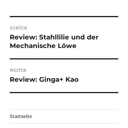
Beitragsnavigation
ZURÜCK
Review: Stahllilie und der
Vorheriger
Mechanische Löwe
Beitrag:
WEITER
Review: Ginga+ Kao
Nächster
Beitrag:
Startseite