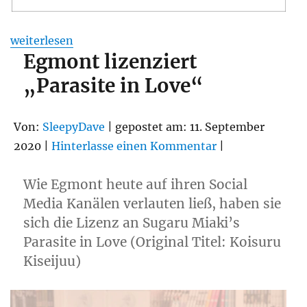
„Review: You Shine in the Moonlight“
weiterlesen
Egmont lizenziert
„Parasite in Love“
Von:
SleepyDave
| gepostet am: 11. September
2020 |
Hinterlasse einen Kommentar
|
Wie Egmont heute auf ihren Social
Media Kanälen verlauten ließ, haben sie
sich die Lizenz an Sugaru Miaki’s
Parasite in Love (Original Titel: Koisuru
Kiseijuu)