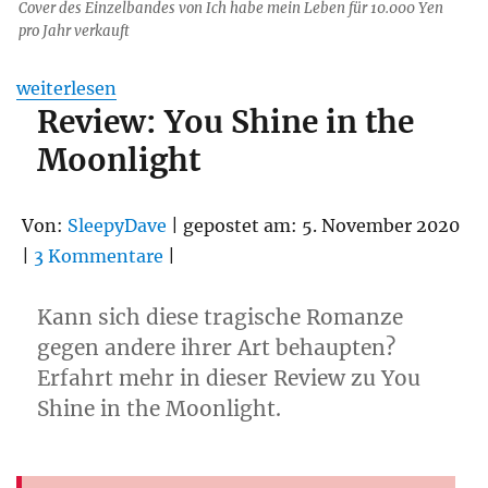
Cover des Einzelbandes von Ich habe mein Leben für 10.000 Yen
pro Jahr verkauft
„Review: Ich habe mein Leben für 10.000 Yen pro Jahr 
weiterlesen
Review: You Shine in the
Moonlight
Von:
SleepyDave
| gepostet am: 5. November 2020
|
3 Kommentare
|
Kann sich diese tragische Romanze
gegen andere ihrer Art behaupten?
Erfahrt mehr in dieser Review zu You
Shine in the Moonlight.