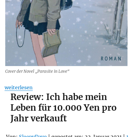
Cover der Novel „Parasite in Love“
„Review: Parasite in Love“
weiterlesen
Review: Ich habe mein
Leben für 10.000 Yen pro
Jahr verkauft
Von:
SleepyDave
| gepostet am: 22. Januar 2021 |
1