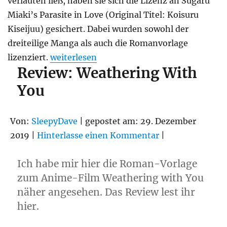
verlauten ließ, haben sie sich die Lizenz an Sugaru
Miaki’s Parasite in Love (Original Titel: Koisuru
Kiseijuu) gesichert. Dabei wurden sowohl der
dreiteilige Manga als auch die Romanvorlage
„Egmont lizenziert „Parasite in Love““
lizenziert.
weiterlesen
Review: Weathering With
You
Von:
SleepyDave
| gepostet am: 29. Dezember
2019 |
Hinterlasse einen Kommentar
|
Ich habe mir hier die Roman-Vorlage
zum Anime-Film Weathering with You
näher angesehen. Das Review lest ihr
hier.